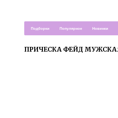
Подборки
Популярное
Новинки
ПРИЧЕСКА ФЕЙД МУЖСКА