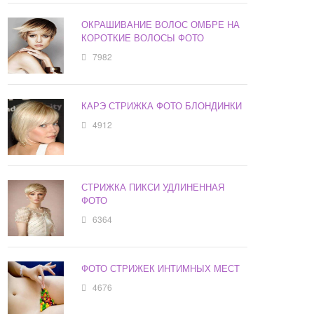
ОКРАШИВАНИЕ ВОЛОС ОМБРЕ НА
КОРОТКИЕ ВОЛОСЫ ФОТО
7982
КАРЭ СТРИЖКА ФОТО БЛОНДИНКИ
4912
СТРИЖКА ПИКСИ УДЛИНЕННАЯ
ФОТО
6364
ФОТО СТРИЖЕК ИНТИМНЫХ МЕСТ
4676