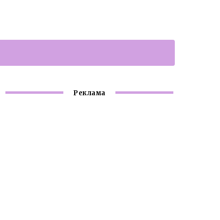
Реклама