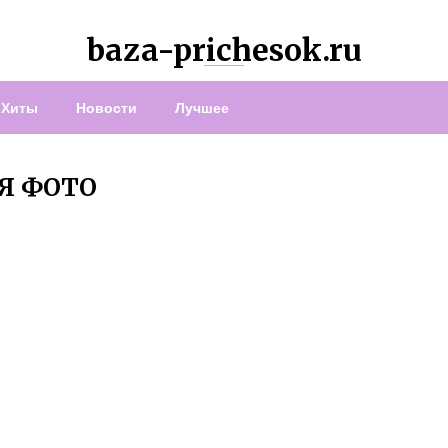
baza-prichesok.ru
Хиты
Новости
Лучшее
Я ФОТО