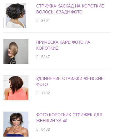
СТРИЖКА КАСКАД НА КОРОТКИЕ
ВОЛОСЫ СЗАДИ ФОТО
8801
ПРИЧЕСКА КАРЕ ФОТО НА
КОРОТКИЕ
5347
УДЛИНЕНИЕ СТРИЖКИ ЖЕНСКИЕ
ФОТО
1782
ФОТО КОРОТКИХ СТРИЖЕК ДЛЯ
ЖЕНЩИН ЗА 40
8432