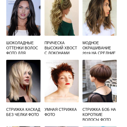
ШОКОЛАДНЫЕ
ПРИЧЕСКА
МОДНОЕ
ОТТЕНКИ ВОЛОС
ВЫСОКИЙ ХВОСТ
ОКРАШИВАНИЕ
ФОТО ДЛЯ
С ЛОКОНАМИ
2019 НА СРЕДНИЕ
ГОЛУБЫХ ГЛАЗ
ФОТО
ВОЛОСЫ ФОТО
СТРИЖКА КАСКАД
УМНАЯ СТРИЖКА
СТРИЖКА БОБ НА
БЕЗ ЧЕЛКИ ФОТО
ФОТО
КОРОТКИЕ
ВОЛОСЫ ФОТО
ВИД