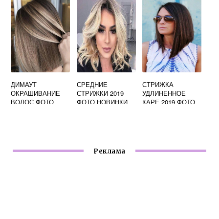
ДИМАУТ
СРЕДНИЕ
СТРИЖКА
ОКРАШИВАНИЕ
СТРИЖКИ 2019
УДЛИНЕННОЕ
ВОЛОС ФОТО
ФОТО НОВИНКИ
КАРЕ 2019 ФОТО
НОВИНКИ
Реклама