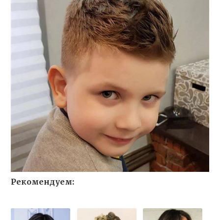
Рекомендуем: