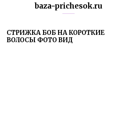
baza-prichesok.ru
СТРИЖКА БОБ НА КОРОТКИЕ
ВОЛОСЫ ФОТО ВИД