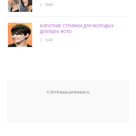
7866
КОРОТКИЕ СТРИЖКИ ДЛЯ МОЛОДЫХ
ДЕВУШЕК ФОТО
1040
© 2019 baza-prichesok.ru