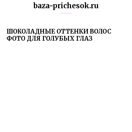
baza-prichesok.ru
ШОКОЛАДНЫЕ ОТТЕНКИ ВОЛОС
ФОТО ДЛЯ ГОЛУБЫХ ГЛАЗ