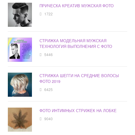
ПРИЧЕСКА КРЕАТИВ МУЖСКАЯ ФОТО
1722
СТРИЖКА МОДЕЛЬНАЯ МУЖСКАЯ
ТЕХНОЛОГИЯ ВЫПОЛНЕНИЯ С ФОТО
5446
СТРИЖКА ШЕГГИ НА СРЕДНИЕ ВОЛОСЫ
ФОТО 2019
6425
ФОТО ИНТИМНЫХ СТРИЖЕК НА ЛОБКЕ
9040