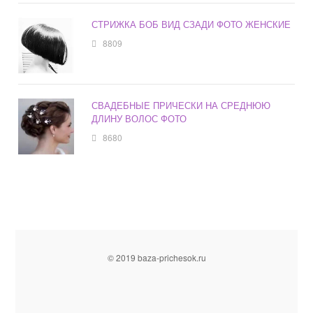
СТРИЖКА БОБ ВИД СЗАДИ ФОТО ЖЕНСКИЕ
8809
СВАДЕБНЫЕ ПРИЧЕСКИ НА СРЕДНЮЮ
ДЛИНУ ВОЛОС ФОТО
8680
© 2019 baza-prichesok.ru