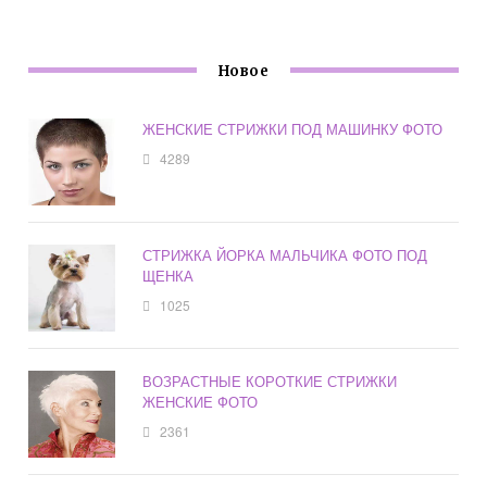
Новое
ЖЕНСКИЕ СТРИЖКИ ПОД МАШИНКУ ФОТО
4289
СТРИЖКА ЙОРКА МАЛЬЧИКА ФОТО ПОД
ЩЕНКА
1025
ВОЗРАСТНЫЕ КОРОТКИЕ СТРИЖКИ
ЖЕНСКИЕ ФОТО
2361