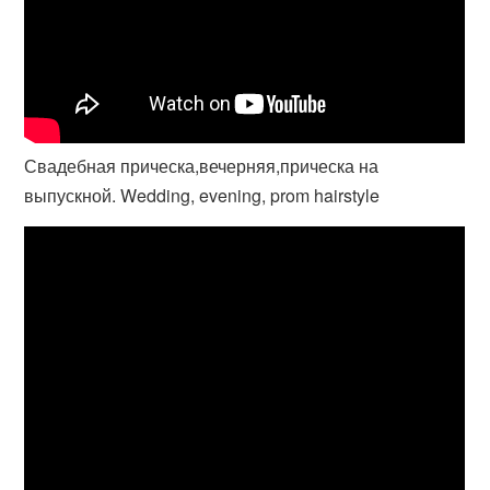
Свадебная прическа,вечерняя,прическа на
выпускной. Wedding, evening, prom hairstyle