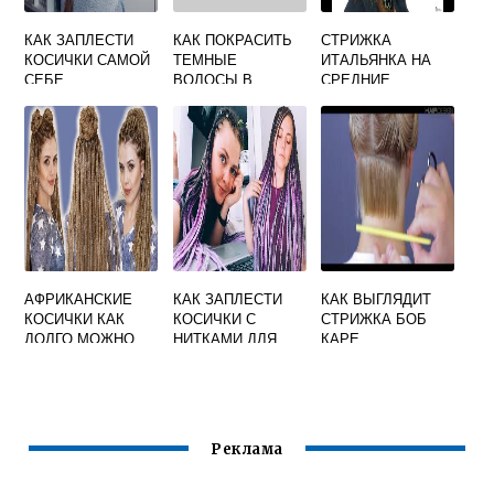
КАК ЗАПЛЕСТИ
КАК ПОКРАСИТЬ
СТРИЖКА
КОСИЧКИ САМОЙ
ТЕМНЫЕ
ИТАЛЬЯНКА НА
СЕБЕ
ВОЛОСЫ В
СРЕДНИЕ
РОЗОВЫЙ ЦВЕТ
ВОЛОСЫ ВИДЕО
БЕЗ ОСВЕТЛЕНИЯ
АФРИКАНСКИЕ
КАК ЗАПЛЕСТИ
КАК ВЫГЛЯДИТ
КОСИЧКИ КАК
КОСИЧКИ С
СТРИЖКА БОБ
ДОЛГО МОЖНО
НИТКАМИ ДЛЯ
КАРЕ
НОСИТЬ
ВЯЗАНИЯ
Реклама