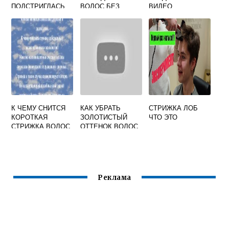
ПОДСТРИГЛАСЬ
ВОЛОС БЕЗ
ВИДЕО
РАДИ РОЛИ В
ОКРАШИВАНИЯ У
КАКОМ ФИЛЬМЕ
ЖЕНЩИН
НАВСЕГДА
ОТЗЫВЫ
К ЧЕМУ СНИТСЯ
КАК УБРАТЬ
СТРИЖКА ЛОБ
КОРОТКАЯ
ЗОЛОТИСТЫЙ
ЧТО ЭТО
СТРИЖКА ВОЛОС
ОТТЕНОК ВОЛОС
У СЕБЯ
ПОСЛЕ
ОКРАШИВАНИЯ
Реклама