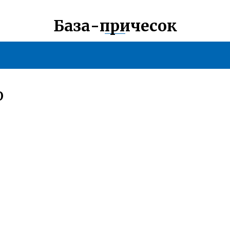
База-причесок
О