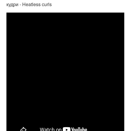
кудри - Heatless curls