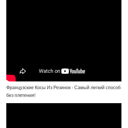
Французские Косы Из Резинок - Самый легкий способ
без плетения!