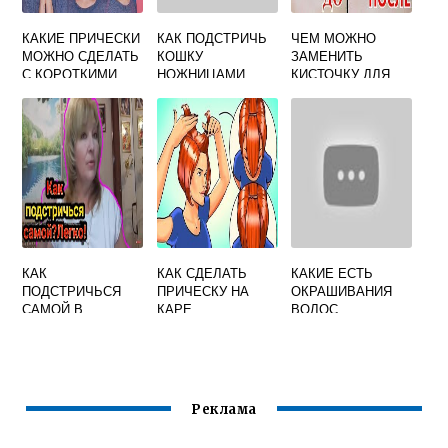
КАКИЕ ПРИЧЕСКИ
КАК ПОДСТРИЧЬ
ЧЕМ МОЖНО
МОЖНО СДЕЛАТЬ
КОШКУ
ЗАМЕНИТЬ
С КОРОТКИМИ
НОЖНИЦАМИ
КИСТОЧКУ ДЛЯ
ВОЛОСАМИ В
ОКРАШИВАНИЯ
ШКОЛУ
ВОЛОС В
ДОМАШНИХ
УСЛОВИЯХ
КАК
КАК СДЕЛАТЬ
КАКИЕ ЕСТЬ
ПОДСТРИЧЬСЯ
ПРИЧЕСКУ НА
ОКРАШИВАНИЯ
САМОЙ В
КАРЕ
ВОЛОС
ДОМАШНИХ
УСЛОВИЯХ
КАСКАД НА
ДЛИННЫЕ
ВОЛОСЫ
Реклама