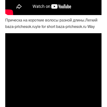
Прическа на короткие волосы разной длины.Легкий
baza-prichesok.ruyle for short baza-prichesok.ru Way