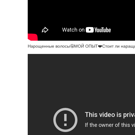
Нарощенные волосы🤤МОЙ ОПЫТ❤️Стоит ли наращи