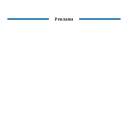
ВОЛОСЫ ЗА 5
МИНУТ СВОИМИ
РУКАМИ
Реклама