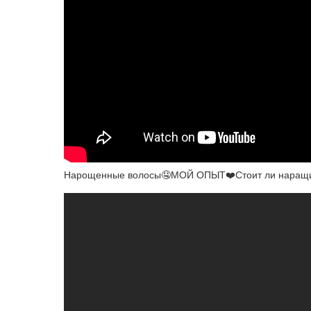
Нарощенные волосы🤤МОЙ ОПЫТ❤️Стоит ли наращи