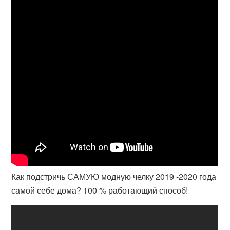
Как подстричь САМУЮ модную челку 2019 -2020 года
самой себе дома? 100 % работающий способ!