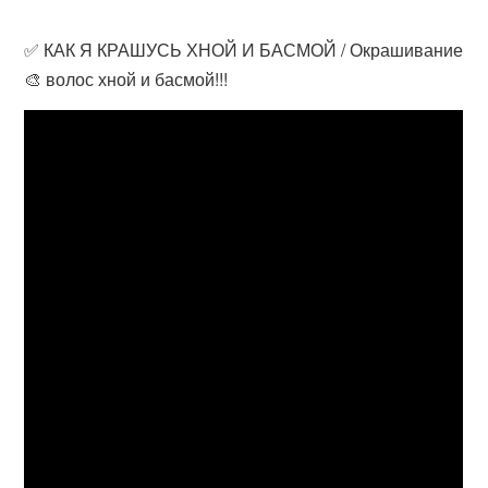
✅ КАК Я КРАШУСЬ ХНОЙ И БАСМОЙ / Окрашивание
🎨 волос хной и басмой!!!