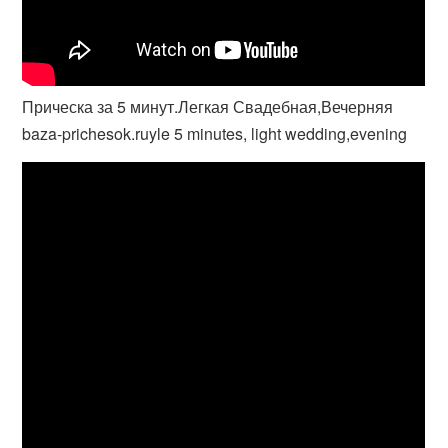
Прическа за 5 минут.Легкая Свадебная,Вечерняя
baza-prichesok.ruyle 5 minutes, light wedding,evening