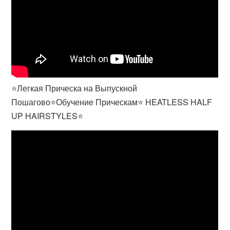
⭐Легкая Прическа на Выпускной
Пошагово⭐Обучение Прическам⭐ HEATLESS HALF
UP HAIRSTYLES⭐