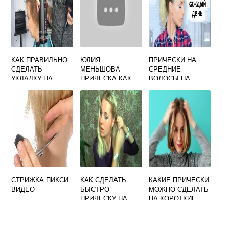
КАК ПРАВИЛЬНО
ЮЛИЯ
ПРИЧЕСКИ НА
СДЕЛАТЬ
МЕНЬШОВА
СРЕДНИЕ
УКЛАДКУ НА
ПРИЧЕСКА КАК
ВОЛОСЫ НА
КОРОТКИЕ
НАЗЫВАЕТСЯ
СКОРУЮ РУКУ В
ВОЛОСЫ ФЕНОМ
ДОМАШНИХ
ВИДЕО
УСЛОВИЯХ
СТРИЖКА ПИКСИ
КАК СДЕЛАТЬ
КАКИЕ ПРИЧЕСКИ
ВИДЕО
БЫСТРО
МОЖНО СДЕЛАТЬ
ПРИЧЕСКУ НА
НА КОРОТКИЕ
СРЕДНИЕ
ВОЛОСЫ САМОЙ
ВОЛОСЫ
СЕБЕ