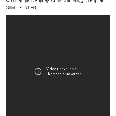
Как Подстричь Бороду: Советы по Уходу за Бородой -
Gillette STYLER