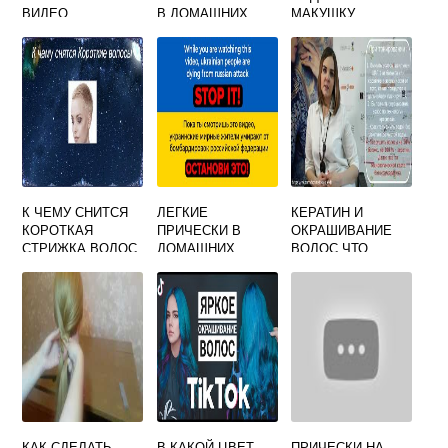
ВИДЕО
В ДОМАШНИХ
МАКУШКУ
УСЛОВИЯХ
К ЧЕМУ СНИТСЯ
ЛЕГКИЕ
КЕРАТИН И
КОРОТКАЯ
ПРИЧЕСКИ В
ОКРАШИВАНИЕ
СТРИЖКА ВОЛОС
ДОМАШНИХ
ВОЛОС ЧТО
У СЕБЯ НА
УСЛОВИЯХ
СНАЧАЛА
ГОЛОВЕ
КАК СДЕЛАТЬ
В КАКОЙ ЦВЕТ
ПРИЧЕСКИ НА