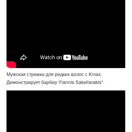
Мужская стрижка для редких волос с Kmaх.
Демонстрирует барбер Yiannis Sakellarakis*.