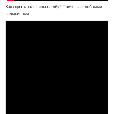
Как скрыть залысины на лбу? Прическа с лобными
залысинами