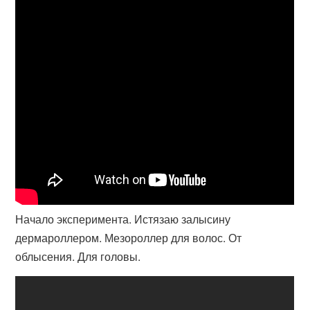
Начало эксперимента. Истязаю залысину
дермароллером. Мезороллер для волос. От
облысения. Для головы.