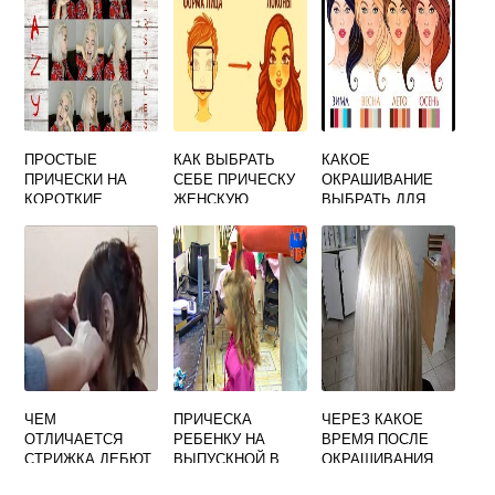
ПРОСТЫЕ
КАК ВЫБРАТЬ
КАКОЕ
ПРИЧЕСКИ НА
СЕБЕ ПРИЧЕСКУ
ОКРАШИВАНИЕ
КОРОТКИЕ
ЖЕНСКУЮ
ВЫБРАТЬ ДЛЯ
ВОЛОСЫ ВИДЕО
СЕДЕЮЩИХ
ВОЛОС
БРЮНЕТКАМ
ЧЕМ
ПРИЧЕСКА
ЧЕРЕЗ КАКОЕ
ОТЛИЧАЕТСЯ
РЕБЕНКУ НА
ВРЕМЯ ПОСЛЕ
СТРИЖКА ДЕБЮТ
ВЫПУСКНОЙ В
ОКРАШИВАНИЯ
ОТ КАСКАДА
ДЕТСКОМ САДУ
МОЖНО ДЕЛАТЬ