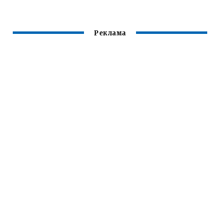
СВОИМИ РУКАМИ
БОТОКС ДЛЯ
ВОЛОС
Реклама