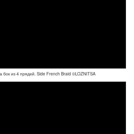
а бок из 4 прядей. Side French Braid ©LOZNITSA