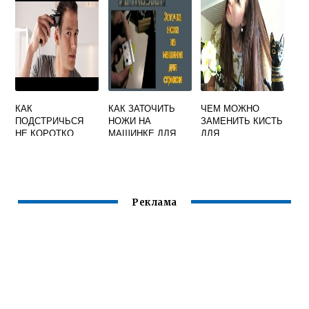
УСЛОВИЯХ
СВОИМИ РУКАМИ
ПОШАГОВО
КАК
КАК ЗАТОЧИТЬ
ЧЕМ МОЖНО
ПОДСТРИЧЬСЯ
НОЖИ НА
ЗАМЕНИТЬ КИСТЬ
НЕ КОРОТКО
МАШИНКЕ ДЛЯ
ДЛЯ
МУЖЧИНЕ
СТРИЖКИ ВОЛОС
ОКРАШИВАНИЯ
В ДОМАШНИХ
ВОЛОС
УСЛОВИЯХ
ВИДЕО
Реклама