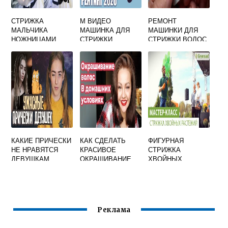
СТРИЖКА
М ВИДЕО
РЕМОНТ
МАЛЬЧИКА
МАШИНКА ДЛЯ
МАШИНКИ ДЛЯ
НОЖНИЦАМИ
СТРИЖКИ
СТРИЖКИ ВОЛОС
ВИДЕО
БОРОДЫ
СВОИМИ РУКАМИ
ВИДЕО
КАКИЕ ПРИЧЕСКИ
КАК СДЕЛАТЬ
ФИГУРНАЯ
НЕ НРАВЯТСЯ
КРАСИВОЕ
СТРИЖКА
ДЕВУШКАМ
ОКРАШИВАНИЕ
ХВОЙНЫХ
ВОЛОС ДОМА
РАСТЕНИЙ ВИДЕО
Реклама