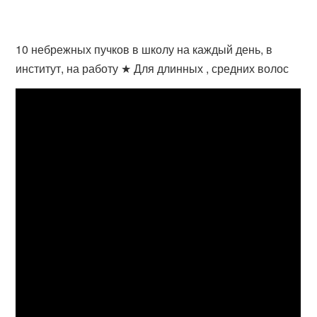
10 небрежных пучков в школу на каждый день, в
институт, на работу ★ Для длинных , средних волос