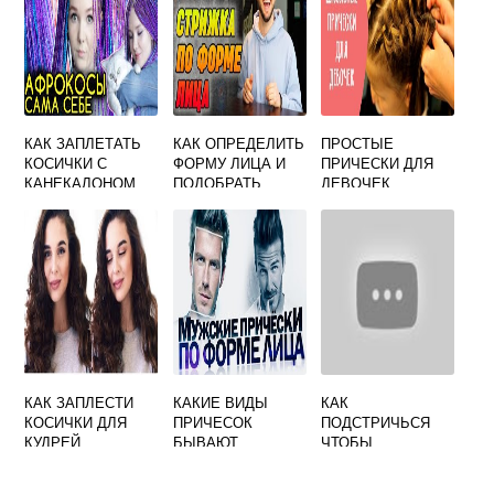
КАК ЗАПЛЕТАТЬ
КАК ОПРЕДЕЛИТЬ
ПРОСТЫЕ
КОСИЧКИ С
ФОРМУ ЛИЦА И
ПРИЧЕСКИ ДЛЯ
КАНЕКАЛОНОМ
ПОДОБРАТЬ
ДЕВОЧЕК
СТРИЖКУ
СВОИМИ РУКАМИ
КАК ЗАПЛЕСТИ
КАКИЕ ВИДЫ
КАК
КОСИЧКИ ДЛЯ
ПРИЧЕСОК
ПОДСТРИЧЬСЯ
КУДРЕЙ
БЫВАЮТ
ЧТОБЫ
ОТРАСТИТЬ
ВОЛОСЫ