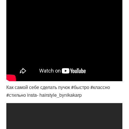
Как самой себе сделать пучок #быстро #классно
#стильно insta- hairstyle_bynikakarp