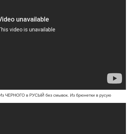
Из ЧЕРНОГО в РУСЫЙ без смывок. Из брюнетки в русую