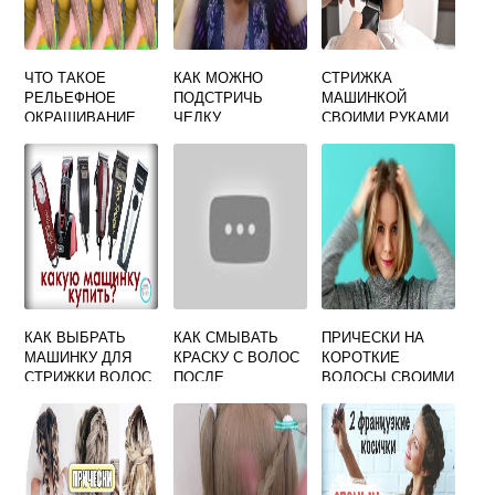
ЧТО ТАКОЕ
КАК МОЖНО
СТРИЖКА
РЕЛЬЕФНОЕ
ПОДСТРИЧЬ
МАШИНКОЙ
ОКРАШИВАНИЕ
ЧЕЛКУ
СВОИМИ РУКАМИ
ВОЛОС ТЕХНИКА
КАК ВЫБРАТЬ
КАК СМЫВАТЬ
ПРИЧЕСКИ НА
МАШИНКУ ДЛЯ
КРАСКУ С ВОЛОС
КОРОТКИЕ
СТРИЖКИ ВОЛОС
ПОСЛЕ
ВОЛОСЫ СВОИМИ
ПРОФЕССИОНАЛЬ
ОКРАШИВАНИЯ В
РУКАМИ
НУЮ
ДОМАШНИХ
УСЛОВИЯХ С
ШАМПУНЕМ ИЛИ
БЕЗ