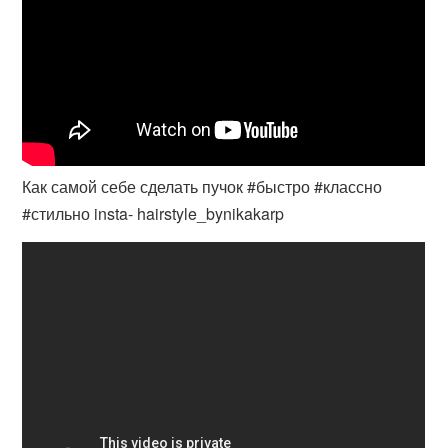
Как самой себе сделать пучок #быстро #классно
#стильно insta- hairstyle_bynikakarp