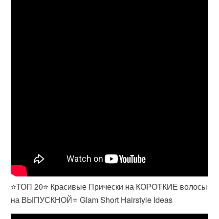
⭐ТОП 20⭐ Красивые Прически на КОРОТКИЕ волосы
на ВЫПУСКНОЙ⭐ Glam Short Hairstyle Ideas