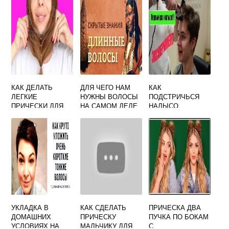
ВОЛОСЫ СВОИМИ
РУКАМИ
ПОШАГОВО
КАК ДЕЛАТЬ
ДЛЯ ЧЕГО НАМ
КАК
ЛЕГКИЕ
НУЖНЫ ВОЛОСЫ
ПОДСТРИЧЬСЯ
ПРИЧЕСКИ ДЛЯ
НА САМОМ ДЕЛЕ
НАЛЫСО
ДЕВОЧЕК
КАК СТРИЖКА
ДЕВУШКЕ МУЖИК
ОКРАШИВАНИЕ И
ДО СЛЕЗ
ПРИЧЕСКА
ВЛИЯЕТ НА
ЭНЕРГЕТИКУ
УКЛАДКА В
КАК СДЕЛАТЬ
ПРИЧЕСКА ДВА
ДОМАШНИХ
ПРИЧЕСКУ
ПУЧКА ПО БОКАМ
УСЛОВИЯХ НА
МАЛЬЧИКУ ДЛЯ
С