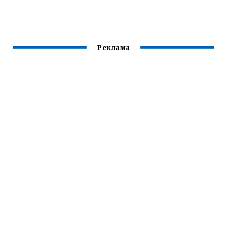
КОРОТКИЕ
БАЛЬНЫХ
РАСПУЩЕННЫМИ
ВОЛОСЫ
ТАНЦЕВ
ВОЛОСАМИ КАК
СДЕЛАТЬ
ПОШАГОВО
Реклама