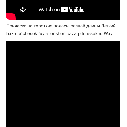
Прическа на короткие волосы разной длины.Легкий
baza-prichesok.ruyle for short baza-prichesok.ru Way