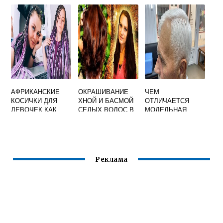
УСЛОВИЯХ
ОКРАШИВАНИЯ
САМОЙ СЕБЕ БЕЗ
КРАСКИ ДЛЯ
ВОЛОС
АФРИКАНСКИЕ
ОКРАШИВАНИЕ
ЧЕМ
КОСИЧКИ ДЛЯ
ХНОЙ И БАСМОЙ
ОТЛИЧАЕТСЯ
ДЕВОЧЕК КАК
СЕДЫХ ВОЛОС В
МОДЕЛЬНАЯ
ПЛЕСТИ
ДОМАШНИХ
СТРИЖКА ОТ
ПОШАГОВО
УСЛОВИЯХ
КРЕАТИВНОЙ
Реклама