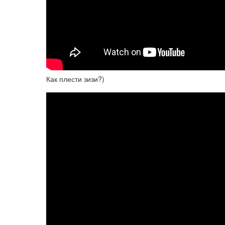
Как плести зизи?)