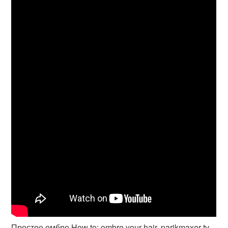
Простое омбре How to: ombre your hair. parikmaxer tv