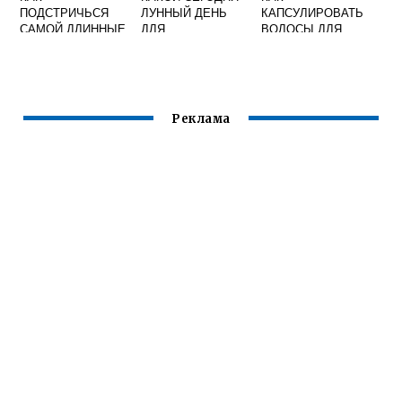
ПОДСТРИЧЬСЯ
ЛУННЫЙ ДЕНЬ
КАПСУЛИРОВАТЬ
САМОЙ ДЛИННЫЕ
ДЛЯ
ВОЛОСЫ ДЛЯ
ВОЛОСЫ
ОКРАШИВАНИЯ
НАРАЩИВАНИЯ В
ВОЛОС
СРЕЗЕ
Реклама