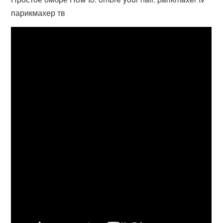
парикмахер тв