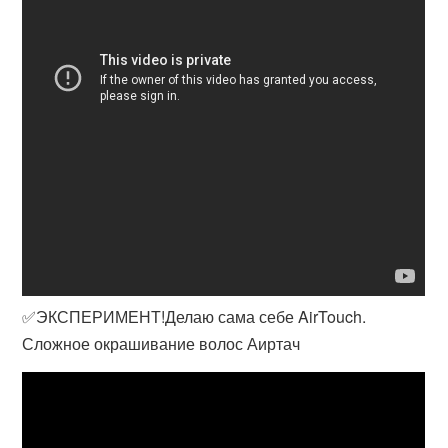
✅ЭКСПЕРИМЕНТ!Делаю сама себе AirTouch.
Сложное окрашивание волос Аиртач