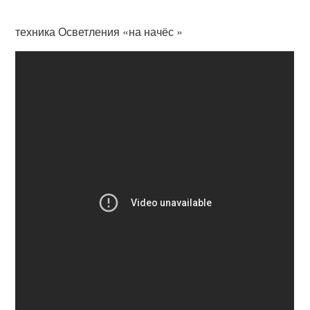
техника Осветления «на начёс »