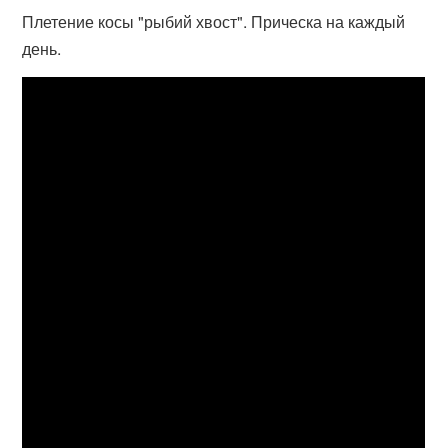
Плетение косы "рыбий хвост". Прическа на каждый
день.