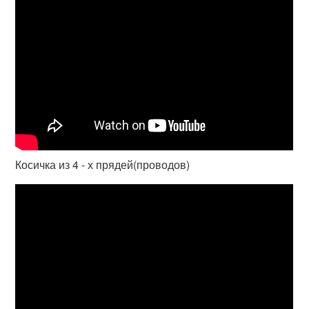
Косичка из 4 - х прядей(проводов)