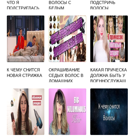
ЧТО Я
ВОЛОСЫ С
ПОДСТРИЧЬ
ПОДСТРИГЛАСЬ
БЕЛЫМ
ВОЛОСЫ
ПОД КАРЕ
КОНЧИКОМ ЧТО
МУЖЧИНЕ
ЭТО ЗНАЧИТ
К ЧЕМУ СНИТСЯ
ОКРАШИВАНИЕ
КАКАЯ ПРИЧЕСКА
НОВАЯ СТРИЖКА
СЕДЫХ ВОЛОС В
ДОЛЖНА БЫТЬ У
ДОМАШНИХ
ВОЕННОСЛУЖАЩ
УСЛОВИЯХ
ЕГО
КАКУЮ КРАСКУ
ВЫБРАТЬ