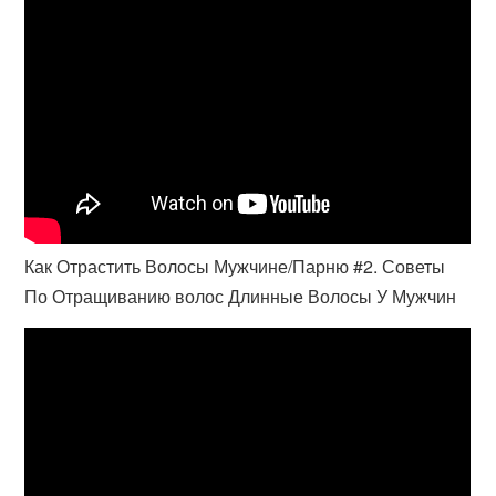
Как Отрастить Волосы Мужчине/Парню #2. Советы
По Отращиванию волос Длинные Волосы У Мужчин