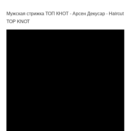
Мужская стрижка ТОП КНОТ - Арсен Декусар - Haircut
TOP KNOT