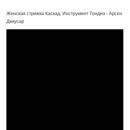
Женская стрижка Каскад. Инструмент Тондео - Арсен
Декусар