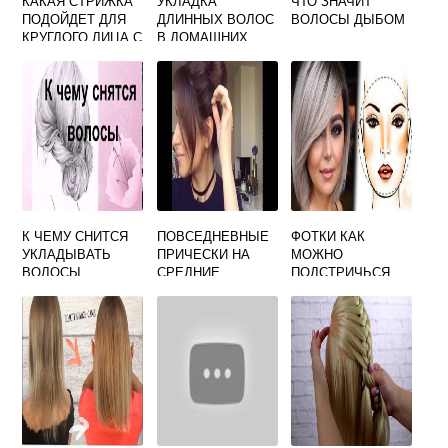
КАКАЯ СТРИЖКА
УКЛАДКА
ЧТО ЗНАЧИТ
ПОДОЙДЕТ ДЛЯ
ДЛИННЫХ ВОЛОС
ВОЛОСЫ ДЫБОМ
КРУГЛОГО ЛИЦА С
В ДОМАШНИХ
ЧЕЛКОЙ
УСЛОВИЯХ НА
КАЖДЫЙ ДЕНЬ
К ЧЕМУ СНИТСЯ
ПОВСЕДНЕВНЫЕ
ФОТКИ КАК
УКЛАДЫВАТЬ
ПРИЧЕСКИ НА
МОЖНО
ВОЛОСЫ
СРЕДНИЕ
ПОДСТРИЧЬСЯ
ВОЛОСЫ СВОИМИ
РУКАМИ