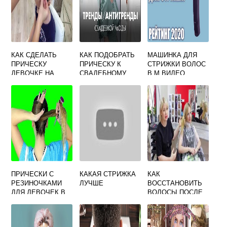
КАК СДЕЛАТЬ
КАК ПОДОБРАТЬ
МАШИНКА ДЛЯ
ПРИЧЕСКУ
ПРИЧЕСКУ К
СТРИЖКИ ВОЛОС
ДЕВОЧКЕ НА
СВАДЕБНОМУ
В М ВИДЕО
БАЛЬНЫЕ ТАНЦЫ
ПЛАТЬЮ
ПРИЧЕСКИ С
КАКАЯ СТРИЖКА
КАК
РЕЗИНОЧКАМИ
ЛУЧШЕ
ВОССТАНОВИТЬ
ДЛЯ ДЕВОЧЕК В
ВОЛОСЫ ПОСЛЕ
ДОМАШНИХ
ОКРАШИВАНИЯ
УСЛОВИЯХ