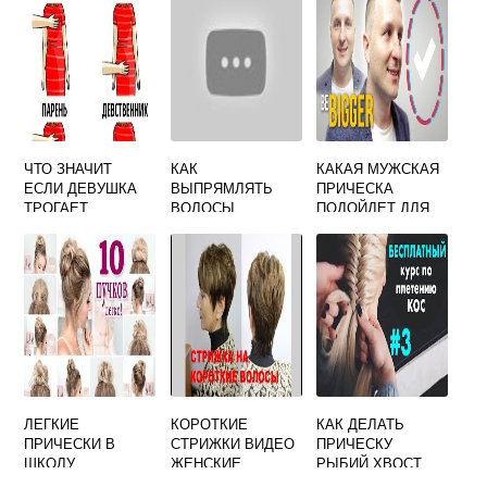
ЧТО ЗНАЧИТ
КАК
КАКАЯ МУЖСКАЯ
ЕСЛИ ДЕВУШКА
ВЫПРЯМЛЯТЬ
ПРИЧЕСКА
ТРОГАЕТ
ВОЛОСЫ
ПОДОЙДЕТ ДЛЯ
ВОЛОСЫ ПАРНЯ
УТЮЖКОМ БЕЗ
КРУГЛОГО ЛИЦА
НА ГОЛОВЕ
ВРЕДА ДЛЯ
ВОЛОС
ЛЕГКИЕ
КОРОТКИЕ
КАК ДЕЛАТЬ
ПРИЧЕСКИ В
СТРИЖКИ ВИДЕО
ПРИЧЕСКУ
ШКОЛУ
ЖЕНСКИЕ
РЫБИЙ ХВОСТ
ПОШАГОВО