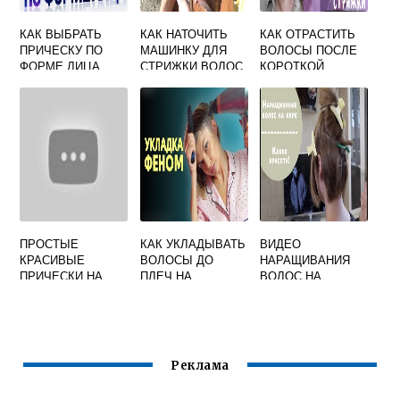
КАК ВЫБРАТЬ
КАК НАТОЧИТЬ
КАК ОТРАСТИТЬ
ПРИЧЕСКУ ПО
МАШИНКУ ДЛЯ
ВОЛОСЫ ПОСЛЕ
ФОРМЕ ЛИЦА
СТРИЖКИ ВОЛОС
КОРОТКОЙ
В ДОМАШНИХ
СТРИЖКИ
УСЛОВИЯХ
ОТЗЫВЫ
ВИДЕО
ПРОСТЫЕ
КАК УКЛАДЫВАТЬ
ВИДЕО
КРАСИВЫЕ
ВОЛОСЫ ДО
НАРАЩИВАНИЯ
ПРИЧЕСКИ НА
ПЛЕЧ НА
ВОЛОС НА
ДЛИННЫЕ
КАЖДЫЙ ДЕНЬ
КАПСУЛЫ
ВОЛОСЫ СВОИМИ
РУКАМИ
Реклама