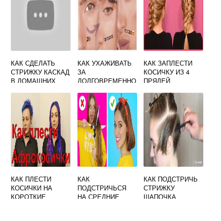
КАК СДЕЛАТЬ
КАК УХАЖИВАТЬ
КАК ЗАПЛЕСТИ
СТРИЖКУ КАСКАД
ЗА
КОСИЧКУ ИЗ 4
В ДОМАШНИХ
ДОЛГОВРЕМЕННО
ПРЯДЕЙ
УСЛОВИЯХ
Й УКЛАДКОЙ
ПОШАГОВО
САМОЙ СЕБЕ НА
ВОЛОС ДОМА
СРЕДНИЕ
ВОЛОСЫ
КАК ПЛЕСТИ
КАК
КАК ПОДСТРИЧЬ
КОСИЧКИ НА
ПОДСТРИЧЬСЯ
СТРИЖКУ
КОРОТКИЕ
НА СРЕДНИЕ
ШАПОЧКА
ВОЛОСЫ
ВОЛОСЫ БЕЗ
ЖЕНСКАЯ
ЧЕЛКИ