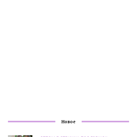
Новое