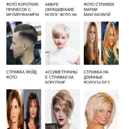
ФОТО КОРОТКИХ
АМБРЕ
ФОТО СТРИЖКИ
ПРИЧЕСОК С
ОКРАШИВАНИЕ
МАРИИ
МЕЛИРОВАНИЕМ
ВОЛОС ФОТО НА
МАКСАКОВОЙ
РУСЫЕ
НОВОЙ
КОРОТКИЕ
СТРИЖКА ФЕЙД
АССИМЕТРИЧНЫ
СТРИЖКА НА
ФОТО
Е СТРИЖКИ НА
ДЛИННЫЕ
КОРОТКИЕ
ВОЛОСЫ БЕЗ
ТОНКИЕ ВОЛОСЫ
УКЛАДКИ ФОТО
ФОТО