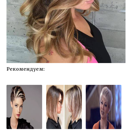
Рекомендуем: