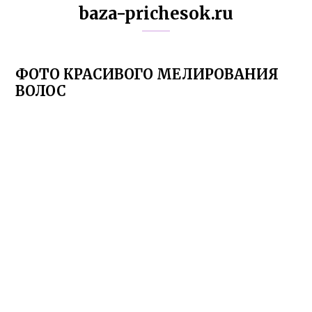
baza-prichesok.ru
ФОТО КРАСИВОГО МЕЛИРОВАНИЯ
ВОЛОС