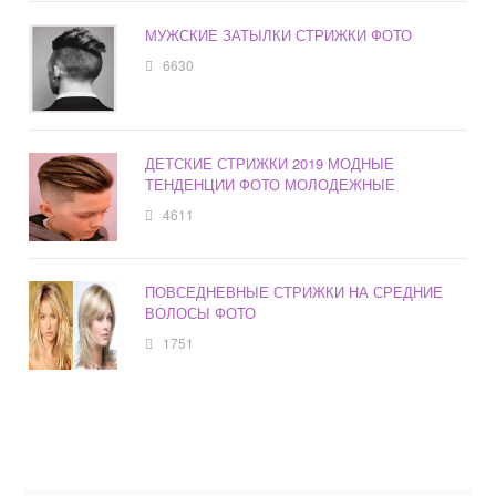
МУЖСКИЕ ЗАТЫЛКИ СТРИЖКИ ФОТО
6630
ДЕТСКИЕ СТРИЖКИ 2019 МОДНЫЕ
ТЕНДЕНЦИИ ФОТО МОЛОДЕЖНЫЕ
4611
ПОВСЕДНЕВНЫЕ СТРИЖКИ НА СРЕДНИЕ
ВОЛОСЫ ФОТО
1751