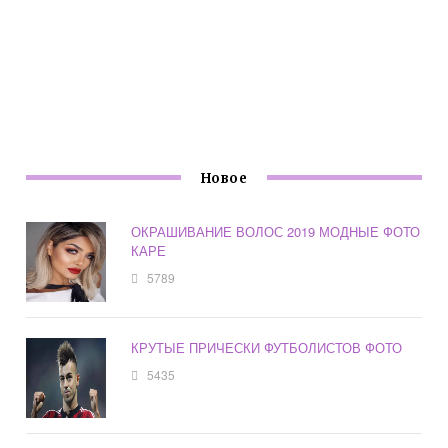
Новое
ОКРАШИВАНИЕ ВОЛОС 2019 МОДНЫЕ ФОТО
КАРЕ
5789
КРУТЫЕ ПРИЧЕСКИ ФУТБОЛИСТОВ ФОТО
5435