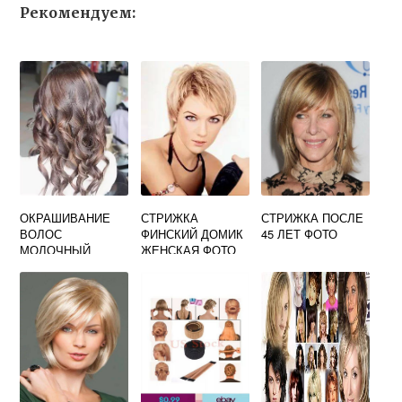
Рекомендуем:
ОКРАШИВАНИЕ
СТРИЖКА
СТРИЖКА ПОСЛЕ
ВОЛОС
ФИНСКИЙ ДОМИК
45 ЛЕТ ФОТО
МОЛОЧНЫЙ
ЖЕНСКАЯ ФОТО
ШОКОЛАД С
МЕЛИРОВАНИЕМ
ФОТО