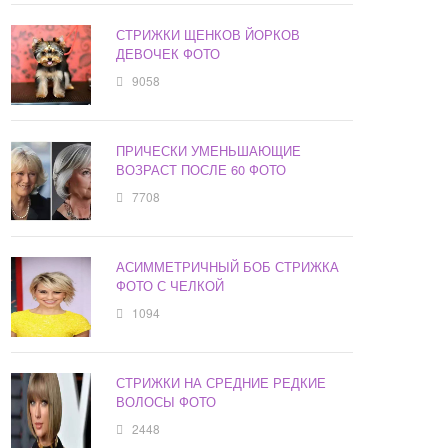
СТРИЖКИ ЩЕНКОВ ЙОРКОВ
ДЕВОЧЕК ФОТО
9058
ПРИЧЕСКИ УМЕНЬШАЮЩИЕ
ВОЗРАСТ ПОСЛЕ 60 ФОТО
7708
АСИММЕТРИЧНЫЙ БОБ СТРИЖКА
ФОТО С ЧЕЛКОЙ
1094
СТРИЖКИ НА СРЕДНИЕ РЕДКИЕ
ВОЛОСЫ ФОТО
2448