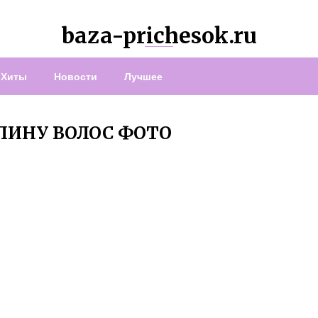
baza-prichesok.ru
Хиты
Новости
Лучшее
ЛИНУ ВОЛОС ФОТО