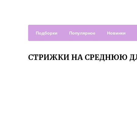
Подборки
Популярное
Новинки
СТРИЖКИ НА СРЕДНЮЮ Д