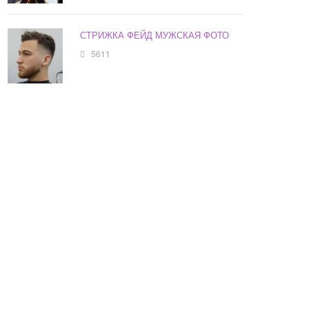
СТРИЖКА ФЕЙД МУЖСКАЯ ФОТО
5611