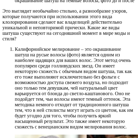
окрашивание шатуш на темные волосы, фото до и после
Это выглядит необычайно стильно, а разнообразие узоров,
которые получаются при использовании этого вида
клолорирования сделают вас владелицей действительно
уникальной и неповторимой прически. Какие же виды
шатуша существуют на сегодняшний момент в мире моды и
стиля?
Калифорнийское мелирование – это окрашивание
шатуш на русые волосы (фото) является одним из
наиболее щадящих для ваших волос. Этот метод очень
популярен среди голливудских звезд. Он имеет
некоторую схожесть с обычным видом шатуша, так как
его тоже выполняют исключительно без фольги с
возможностью доступа свежего воздуха, но подходит
оно только тем девушкам, чей натуральный цвет
варьируется от блонда до светло-каштанового. Оно не
подойдет тем, чьи волосы имеют темный оттенок. Эта
методика немного отходит от традиционного шатуша
тем, что в ней стилисты могут играть со цветом, как им
будет угодно для того, чтобы получить яркий
насыщенный результат. Это также имеет некоторую
схожесть с венецианским видом мелирования волос.