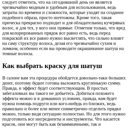
следует отметить, что на сегодняшний день он является
чрезвычайно модным и удобным для использования, ведь
затраты по времени и сложности, которые уходят на создание
подобного образа, просто ничтожны. Кроме того, такая
прическа прекрасно подходит и для обладательниц кучерявых
волос, и для тех, у кого они прямые. Отметим только, что вред
для колорированных прядок все равно есть, ведь перед
покраской их все равно нужно высветлять, что сильно влияет
на саму структуру волоса, делая его чрезвычайно сухим и
ломким, особенно если вы проводите окрашивание шатуш на
темные волосы.
Как выбрать краску для шатуш
В салоне вам эта процедура обойдется довольно-таки больших
денег, поэтому будьте готовы выложить кругленькую сумму.
Правда, и эффект будет соответствующим. В простых
забегаловках вы такого не добьетесь. Добиться похожего
эффекта можно и в домашних условиях, правда, вам будет
нужна помощь подруги или кого-нибудь из близких, ведь
правильно и более или менее симметрично отделить прядки
можно, только видя ситуацию полностью. Но для этого нужно
подготовить все ингредиенты и инструменты. Что касается
красок, они могут быть как безаммиачными, так и