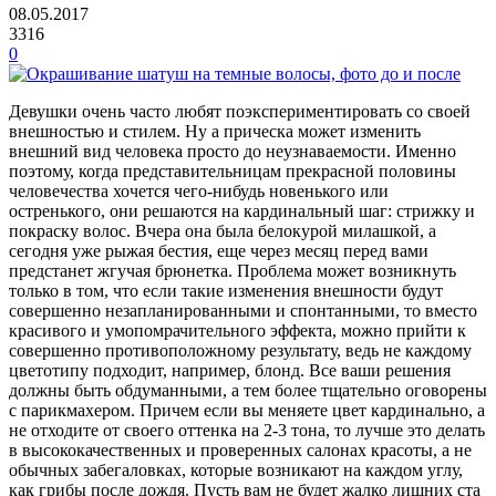
08.05.2017
3316
0
Девушки очень часто любят поэкспериментировать со своей
внешностью и стилем. Ну а прическа может изменить
внешний вид человека просто до неузнаваемости. Именно
поэтому, когда представительницам прекрасной половины
человечества хочется чего-нибудь новенького или
остренького, они решаются на кардинальный шаг: стрижку и
покраску волос. Вчера она была белокурой милашкой, а
сегодня уже рыжая бестия, еще через месяц перед вами
предстанет жгучая брюнетка. Проблема может возникнуть
только в том, что если такие изменения внешности будут
совершенно незапланированными и спонтанными, то вместо
красивого и умопомрачительного эффекта, можно прийти к
совершенно противоположному результату, ведь не каждому
цветотипу подходит, например, блонд. Все ваши решения
должны быть обдуманными, а тем более тщательно оговорены
с парикмахером. Причем если вы меняете цвет кардинально, а
не отходите от своего оттенка на 2-3 тона, то лучше это делать
в высококачественных и проверенных салонах красоты, а не
обычных забегаловках, которые возникают на каждом углу,
как грибы после дождя. Пусть вам не будет жалко лишних ста