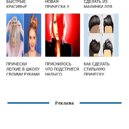
БЫСТРЫЕ
НОВАЯ
СДЕЛАТЬ ИЗ
КРАСИВЫЕ
ПРИЧЕСКА У
МАШИНКИ ДЛЯ
ПРИЧЕСКИ
СЕБЯ И ЦВЕТ
СТРИЖКИ ВОЛОС
ВИДЕО ВСЕ ЧТО
ВОЛОС
ЗНАЮ РАССКАЖУ
ПРИЧЕСКИ
ПРИСНИЛОСЬ
КАК СДЕЛАТЬ
ЛЕГКИЕ В ШКОЛУ
ЧТО ПОДСТРИГСЯ
СТИЛЬНУЮ
СВОИМИ РУКАМИ
НАЛЫСО
ПРИЧЕСКУ
ПАРНЮ
Реклама