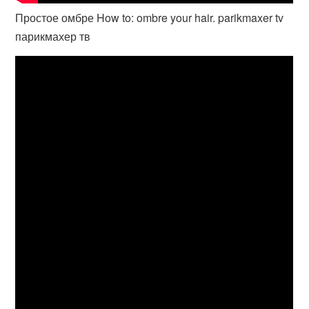
Простое омбре How to: ombre your hair. parikmaxer tv
парикмахер тв