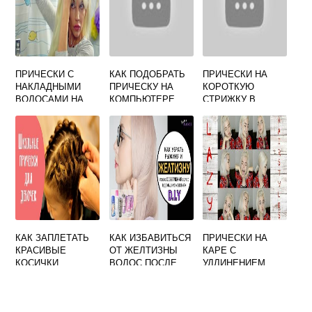
ПРИЧЕСКИ С
КАК ПОДОБРАТЬ
ПРИЧЕСКИ НА
НАКЛАДНЫМИ
ПРИЧЕСКУ НА
КОРОТКУЮ
ВОЛОСАМИ НА
КОМПЬЮТЕРЕ
СТРИЖКУ В
ЗАКОЛКАХ В
БЕСПЛАТНО
ДОМАШНИХ
ДОМАШНИХ
УСЛОВИЯХ
УСЛОВИЯХ
КАК ЗАПЛЕТАТЬ
КАК ИЗБАВИТЬСЯ
ПРИЧЕСКИ НА
КРАСИВЫЕ
ОТ ЖЕЛТИЗНЫ
КАРЕ С
КОСИЧКИ
ВОЛОС ПОСЛЕ
УДЛИНЕНИЕМ
ДЕВОЧКАМ
ОКРАШИВАНИЯ
СВОИМИ РУКАМИ