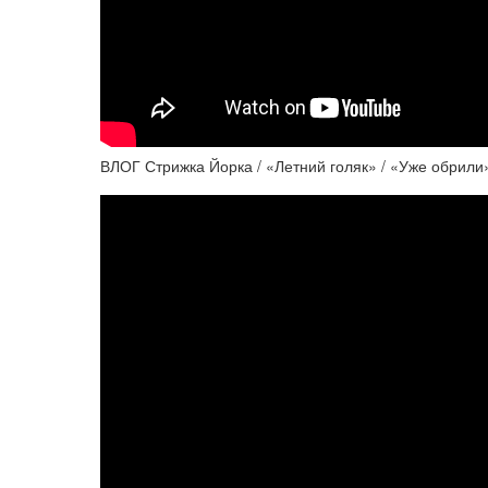
ВЛОГ Стрижка Йорка / «Летний голяк» / «Уже обрили»