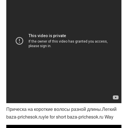
Прическа на короткие волосы разной длины.Легкий
baza-prichesok.ruyle for short baza-prichesok.ru Way