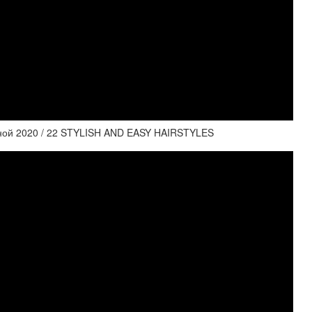
скной 2020 / 22 STYLISH AND EASY HAIRSTYLES