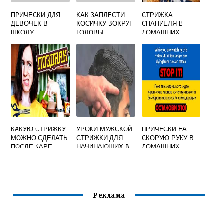
ПРИЧЕСКИ ДЛЯ
КАК ЗАПЛЕСТИ
СТРИЖКА
ДЕВОЧЕК В
КОСИЧКУ ВОКРУГ
СПАНИЕЛЯ В
ШКОЛУ
ГОЛОВЫ
ДОМАШНИХ
ПОШАГОВО
ДЕВОЧКЕ ВИДЕО
УСЛОВИЯХ
КАКУЮ СТРИЖКУ
УРОКИ МУЖСКОЙ
ПРИЧЕСКИ НА
МОЖНО СДЕЛАТЬ
СТРИЖКИ ДЛЯ
СКОРУЮ РУКУ В
ПОСЛЕ КАРЕ
НАЧИНАЮЩИХ В
ДОМАШНИХ
ДОМАШНИХ
УСЛОВИЯХ НА
УСЛОВИЯХ
СРЕДНИЕ
ВОЛОСЫ
Реклама