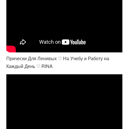
Прически Для Ленивых ♡ На Учебу и Работу на
Каждый День ♡ RINA