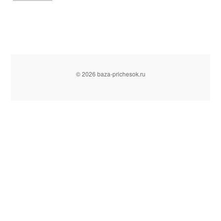
© 2026 baza-prichesok.ru