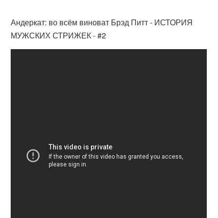
Андеркат: во всём виноват Брэд Питт - ИСТОРИЯ
МУЖСКИХ СТРИЖЕК - #2