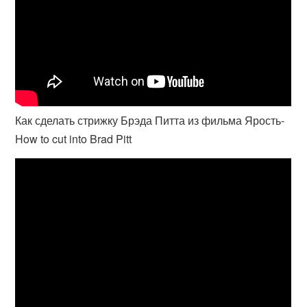
Как сделать стрижку Брэда Питта из фильма Ярость-
How to cut into Brad Pitt