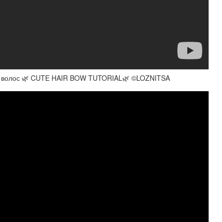
из волос 🌿 CUTE HAIR BOW TUTORIAL🌿 ©LOZNITSA